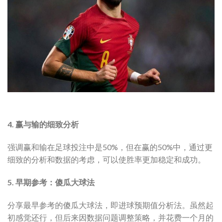
4. 赢与输的细致分析
强调赢和输在足球投注中是50%，但在赢的50%中，通过更
细致的分析和数据的考虑，可以使胜率更加稳定和成功。
5. 早期参考：傻瓜大球法
分享最早参考的傻瓜大球法，即进球预期值分析法。虽然起
初感觉还行，但后来因数据问题调整策略，并花费一个月的